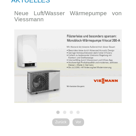
AKTUELLES
Neue Luft/Wasser Wärmepumpe von
Ka
Viessmann
Zurück
Vor
Bio