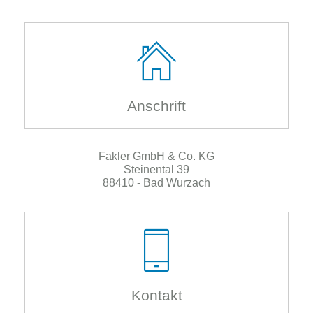
Wi
Zu
Pat
Ru
Ha
Ka
Anschrift
Ro
Ar
Ka
Fakler GmbH & Co. KG
wir
Steinental 39
Lei
88410 - Bad Wurzach
Kontakt